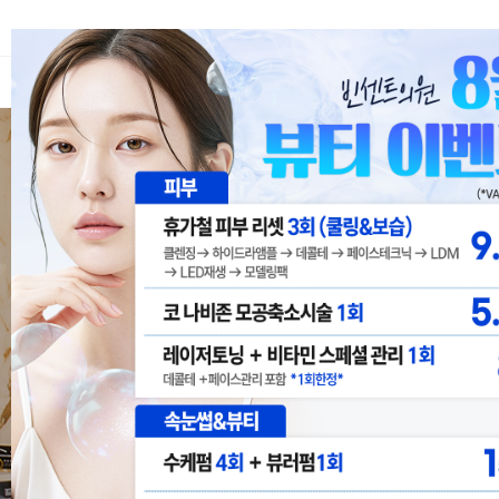
소개
피부관리
메디컬타투
메디컬SMP두
피